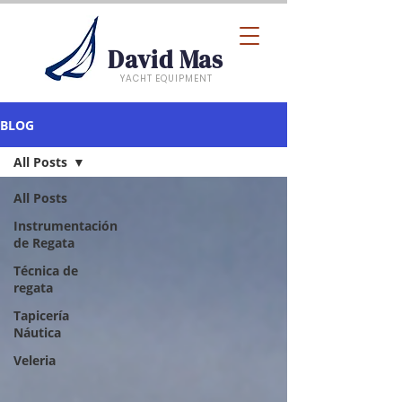
David Mas
YACHT EQUIPMENT
BLOG
All Posts
All Posts
Instrumentación
de Regata
Técnica de
regata
Tapicería
Náutica
Veleria