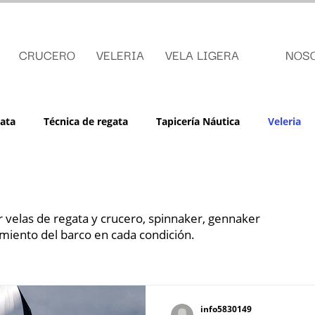
CRUCERO
VELERIA
VELA LIGERA
NOS
ata
Técnica de regata
Tapicería Náutica
Veleria
r velas de regata y crucero, spinnaker, gennaker
miento del barco en cada condición.
info5830149