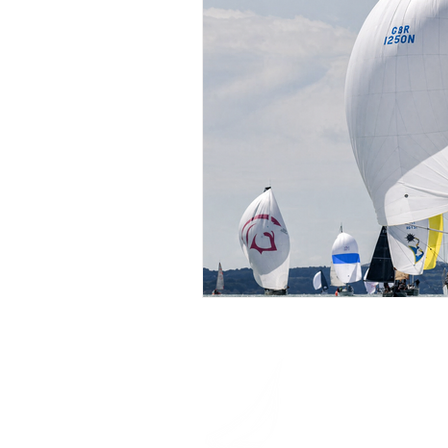
David Mas Yach
Puerto Deportivo, Lo
08320 El Masnou
+34 935556093