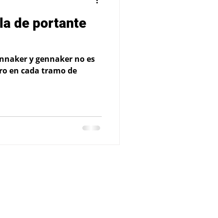
la de portante
pinnaker y gennaker no es
uro en cada tramo de
t S.L. Todos los derechos reservados.