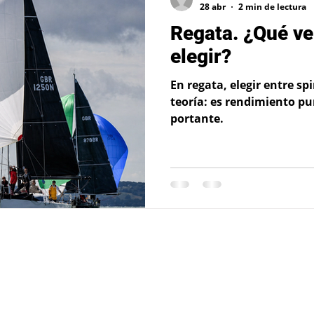
28 abr
2 min de lectura
Regata. ¿Qué ve
elegir?
En regata, elegir entre s
teoría: es rendimiento p
portante.
t Equipment, S.L.
cal 38
2024 – David Mas Yacht Equimen