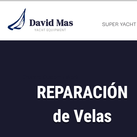
David Mas
SUPER YACHT
YACHT EQUIPMENT
Crucero Custom / Work
REPARACIÓN
de Velas